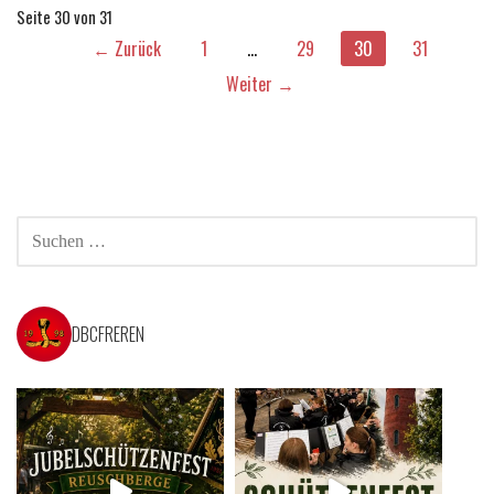
Beitrag
Seite 30 von 31
← Zurück
1
…
29
30
31
Navigation
Weiter →
SUCHEN
NACH:
DBCFREREN