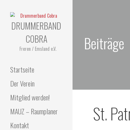
Zum
Inhalt
springen
DRUMMERBAND
COBRA
Beiträge
Freren / Emsland e.V.
Startseite
Der Verein
Mitglied werden!
St. Pa
MAUZ – Raumplaner
Kontakt