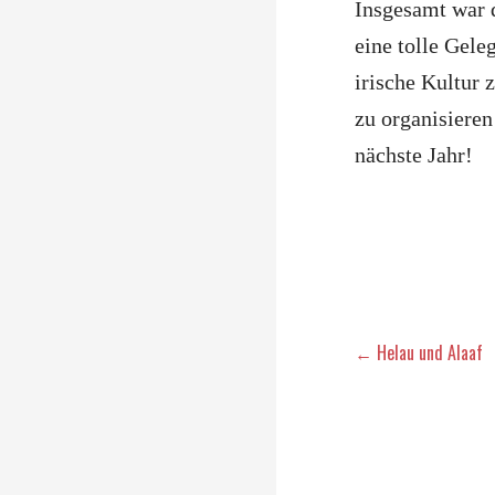
Insgesamt war d
eine tolle Gel
irische Kultur 
zu organisieren
nächste Jahr!
Beitragsna
← Helau und Alaaf