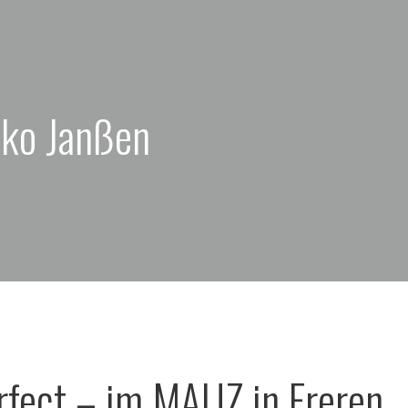
cko Janßen
rfect – im MAUZ in Freren