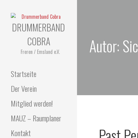
Zum
Inhalt
springen
DRUMMERBAND
COBRA
Autor: Si
Freren / Emsland e.V.
Startseite
Der Verein
Mitglied werden!
MAUZ – Raumplaner
Past Pe
Kontakt