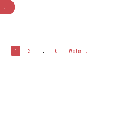
N →
1
2
…
6
Weiter →