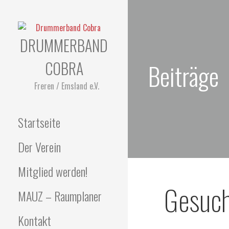
Zum
Inhalt
springen
DRUMMERBAND
COBRA
Beiträge
Freren / Emsland e.V.
Startseite
Der Verein
Mitglied werden!
Gesucht
MAUZ – Raumplaner
Kontakt