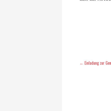
Beitragsna
← Einladung zur Ge