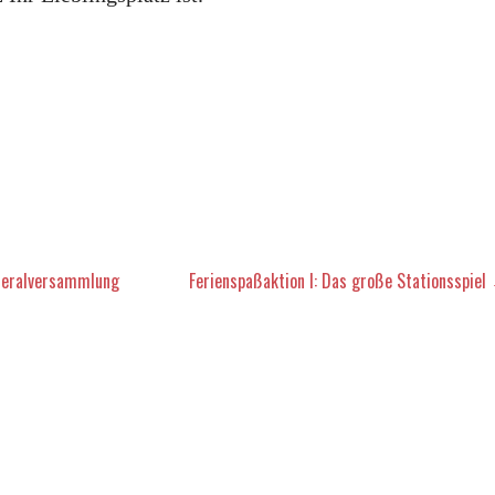
vigation
neralversammlung
Ferienspaßaktion I: Das große Stationsspiel