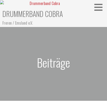
Zum
Inhalt
DRUMMERBAND COBRA
springen
Freren / Emsland e.V.
Beiträge