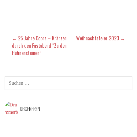
Beitragsnavigation
← 25 Jahre Cobra – Kränzen
Weihnachtsfeier 2023 →
durch den Fastabend “Zu den
Hühnensteinen”
SUCHEN
NACH:
DBCFREREN