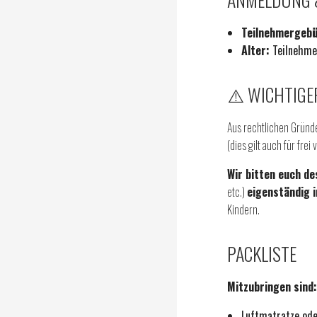
Teilnehmergebü
Alter:
Teilnehmen
⚠️ WICHTIGE
Aus rechtlichen Gründ
(dies gilt auch für frei
Wir bitten euch de
etc.)
eigenständig 
Kindern.
PACKLISTE
Mitzubringen sind:
Luftmatratze ode