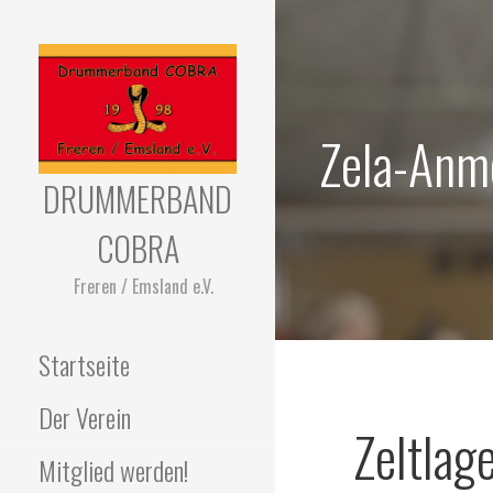
Zum
Inhalt
springen
Zela-Anm
DRUMMERBAND
COBRA
Freren / Emsland e.V.
Startseite
Der Verein
Zeltlag
Mitglied werden!