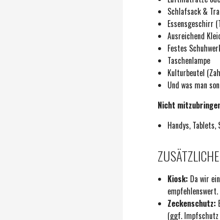
Schlafsack & Tra
Essensgeschirr (T
Ausreichend Klei
Festes Schuhwer
Taschenlampe
Kulturbeutel (Za
Und was man sons
Nicht mitzubringen
Handys, Tablets,
ZUSÄTZLICHE
Kiosk:
Da wir ein
empfehlenswert.
Zeckenschutz:
E
(ggf. Impfschutz 