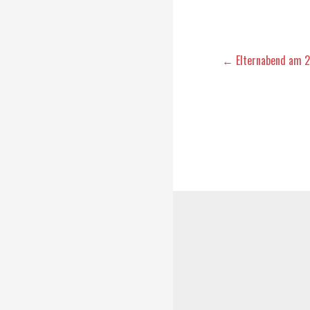
Beitragsna
← Elternabend am 2