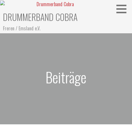
Zum
Inhalt
DRUMMERBAND COBRA
springen
Freren / Emsland e.V.
Beiträge