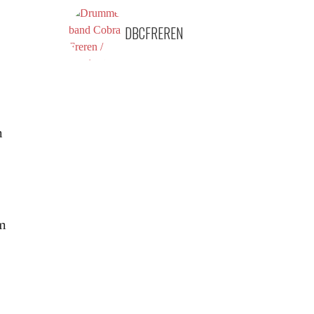
DBCFREREN
m
em