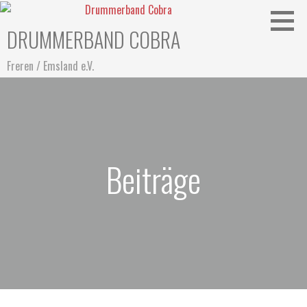
Zum
Inhalt
DRUMMERBAND COBRA
springen
Freren / Emsland e.V.
Beiträge