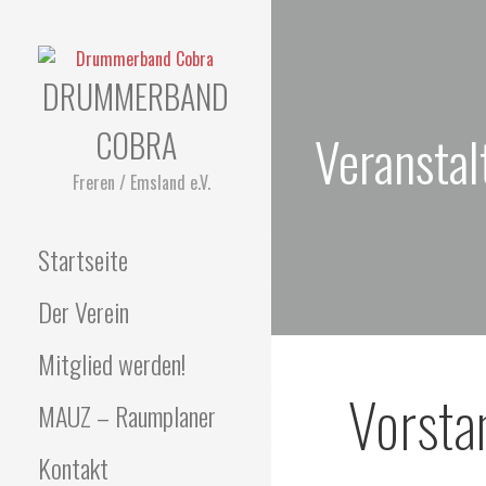
Zum
Inhalt
springen
DRUMMERBAND
COBRA
Veransta
Freren / Emsland e.V.
Startseite
Der Verein
Mitglied werden!
Vorsta
MAUZ – Raumplaner
Kontakt