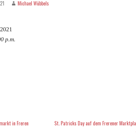
021
Michael Wübbels
.2021
00 p.m.
vigation
arkt in Freren
St. Patricks Day auf dem Frerener Marktpla