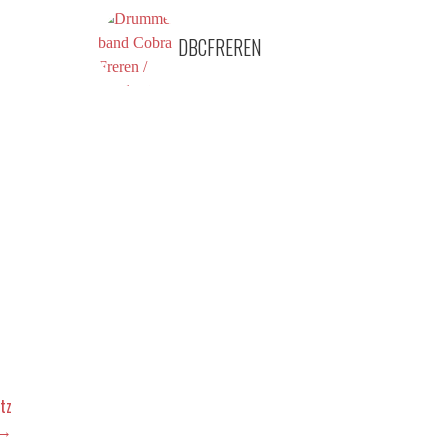
DBCFREREN
tz
→