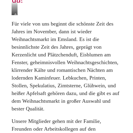
O
u
Für viele von uns beginnt die schönste Zeit des
t
Jahres im November, dann ist wieder
d
Weihnachtsmarkt im Emsland. Es ist die
o
o
besinnlichste Zeit des Jahres, geprägt von
r
Kerzenlicht und Plätzchenduft, Eisblumen am
a
Fenster, geheimnisvollen Weihnachtsgeschichten,
n
d
klirrender Kälte und romantischen Nächten am
e
lodernden Kaminfeuer. Lebkuchen, Printen,
r
Stollen, Spekulatius, Zimtsterne, Glühwein, und
“
A
heißer Apfelsaft gehören dazu, und die gibt es auf
l
dem Weihnachtsmarkt in großer Auswahl und
t
bester Qualität.
e
n
Unsere Mitglieder gehen mit der Familie,
S
t
Freunden oder Arbeitskollegen auf den