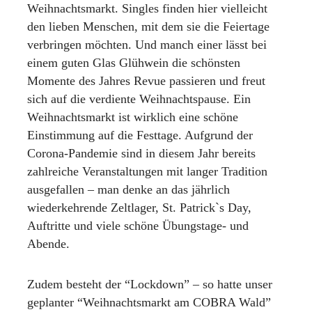
r
Weihnachtsmarkt. Singles finden hier vielleicht
e
den lieben Menschen, mit dem sie die Feiertage
u
verbringen möchten. Und manch einer lässt bei
o
b
einem guten Glas Glühwein die schönsten
s
Momente des Jahres Revue passieren und freut
t
sich auf die verdiente Weihnachtspause. Ein
w
i
Weihnachtsmarkt ist wirklich eine schöne
e
Einstimmung auf die Festtage. Aufgrund der
s
Corona-Pandemie sind in diesem Jahr bereits
e
a
zahlreiche Veranstaltungen mit langer Tradition
m
ausgefallen – man denke an das jährlich
C
wiederkehrende Zeltlager, St. Patrick`s Day,
O
Auftritte und viele schöne Übungstage- und
B
R
Abende.
A
-
W
Zudem besteht der “Lockdown” – so hatte unser
a
geplanter “Weihnachtsmarkt am COBRA Wald”
l