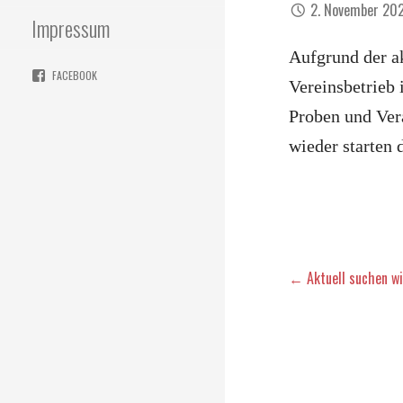
2. November 20
Impressum
Aufgrund der ak
FACEBOOK
Vereinsbetrieb
Proben und Ver
wieder starten 
Beitragsna
← Aktuell suchen w