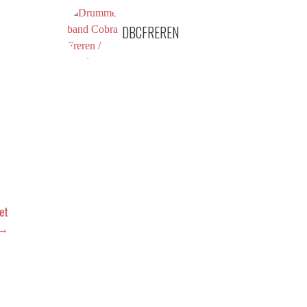
DBCFREREN
et
 →