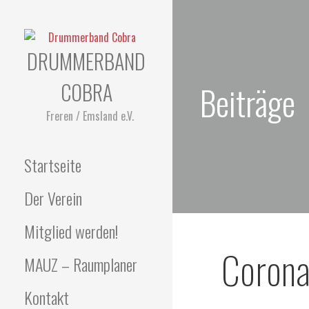
Zum
Inhalt
springen
DRUMMERBAND
COBRA
Beiträge
Freren / Emsland e.V.
Startseite
Der Verein
Mitglied werden!
Corona
MAUZ – Raumplaner
Kontakt