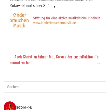
Zukowski und seiner Stiftung.
Beitragsnavigation
← Auch Christian Fühner MdL
Corona-Ferienspaßaktion-Teil
kommt vorbei!
II →
SUCHEN
NACH:
DBCFREREN