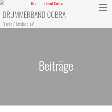
Zum
Inhalt
DRUMMERBAND COBRA
springen
Freren / Emsland e.V.
Beiträge