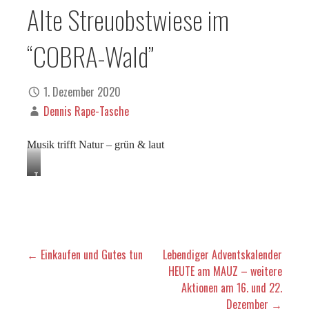
Alte Streuobstwiese im
“COBRA-Wald”
1. Dezember 2020
Dennis Rape-Tasche
Musik trifft Natur – grün & laut
T
e
x
t
u
n
Beitragsnavigation
← Einkaufen und Gutes tun
Lebendiger Adventskalender
d
HEUTE am MAUZ – weitere
F
Aktionen am 16. und 22.
o
t
Dezember →