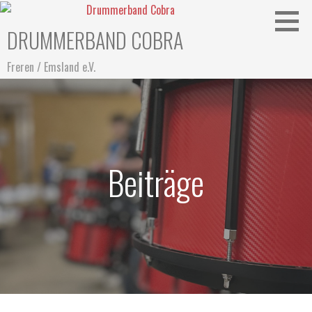
Zum
Inhalt
DRUMMERBAND COBRA
springen
Freren / Emsland e.V.
Beiträge