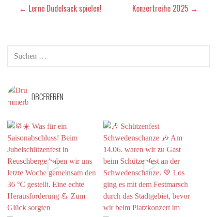
Beitragsnavigation
← Lerne Dudelsack spielen!
Konzertreihe 2025 →
SUCHEN
NACH:
DBCFREREN