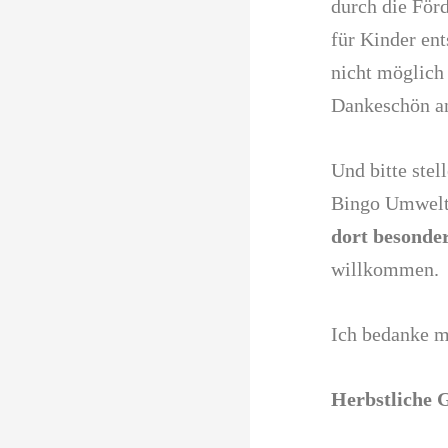
durch die Förd
für Kinder en
nicht möglich
Dankeschön an
Und bitte ste
Bingo Umwelts
dort besonde
willkommen.
Ich bedanke m
Herbstliche 